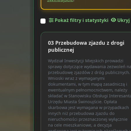
Pokaż filtry i statystyki
Ukryj
03 Przebudowa zjazdu z drogi
publicznej
Wydział Inwestycji Miejskich prowadzi
sprawy dotyczące wydawania zezwoleń n
przebudowę zjazdów z dróg publicznych.
Wnioski wraz z wymaganymi
dokumentami, w tym mapą zasadniczą i
ewentualnym pełnomocnictwem, należy
składać w Stanowisku Obsługi Interesant
Urzędu Miasta Świnoujście. Opłata
skarbowa jest wymagana w przypadkach
innych niż przebudowa zjazdu do
nieruchomości przeznaczonej wyłącznie
na cele mieszkaniowe, a decyzja
wydawana jest w terminach określonych 