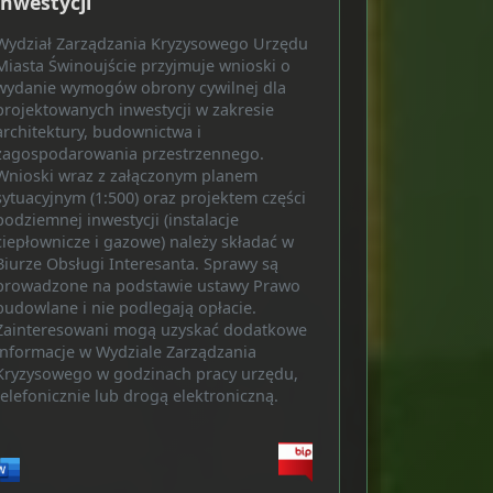
inwestycji
Wydział Zarządzania Kryzysowego Urzędu
Miasta Świnoujście przyjmuje wnioski o
wydanie wymogów obrony cywilnej dla
projektowanych inwestycji w zakresie
architektury, budownictwa i
zagospodarowania przestrzennego.
Wnioski wraz z załączonym planem
sytuacyjnym (1:500) oraz projektem części
podziemnej inwestycji (instalacje
ciepłownicze i gazowe) należy składać w
Biurze Obsługi Interesanta. Sprawy są
prowadzone na podstawie ustawy Prawo
budowlane i nie podlegają opłacie.
Zainteresowani mogą uzyskać dodatkowe
informacje w Wydziale Zarządzania
Kryzysowego w godzinach pracy urzędu,
telefonicznie lub drogą elektroniczną.