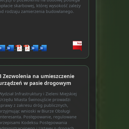
opłacie skarbowej, której wysokość zależy
od rodzaju zamierzenia budowlanego.
3 Zezwolenia na umieszczenie
urządzeń w pasie drogowym
Wydział Infrastruktury i Zieleni Miejskiej
Urzędu Miasta Świnoujście prowadzi
sprawy z zakresu dróg publicznych,
przyjmując wnioski w Biurze Obsługi
Interesanta. Postępowanie, regulowane
przepisami Kodeksu Postępowania
Administracyjnego i Ustawy o drogach