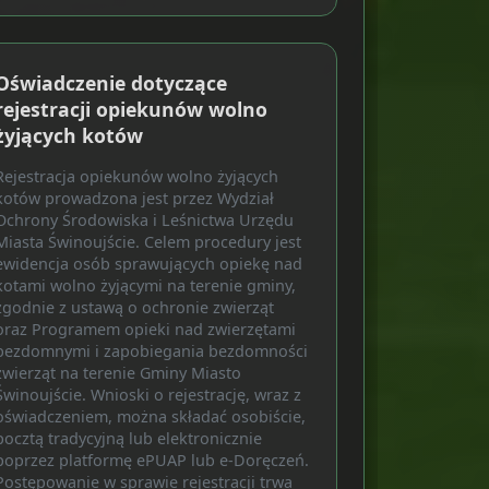
Oświadczenie dotyczące
rejestracji opiekunów wolno
żyjących kotów
Rejestracja opiekunów wolno żyjących
kotów prowadzona jest przez Wydział
Ochrony Środowiska i Leśnictwa Urzędu
Miasta Świnoujście. Celem procedury jest
ewidencja osób sprawujących opiekę nad
kotami wolno żyjącymi na terenie gminy,
zgodnie z ustawą o ochronie zwierząt
oraz Programem opieki nad zwierzętami
bezdomnymi i zapobiegania bezdomności
zwierząt na terenie Gminy Miasto
Świnoujście. Wnioski o rejestrację, wraz z
oświadczeniem, można składać osobiście,
pocztą tradycyjną lub elektronicznie
poprzez platformę ePUAP lub e-Doręczeń.
Postępowanie w sprawie rejestracji trwa