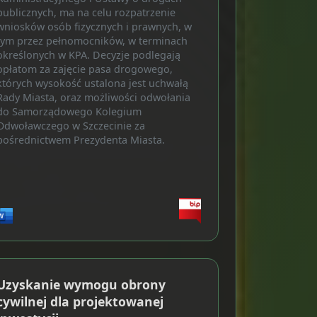
publicznych, ma na celu rozpatrzenie
wniosków osób fizycznych i prawnych, w
tym przez pełnomocników, w terminach
określonych w KPA. Decyzje podlegają
opłatom za zajęcie pasa drogowego,
których wysokość ustalona jest uchwałą
Rady Miasta, oraz możliwości odwołania
do Samorządowego Kolegium
Odwoławczego w Szczecinie za
pośrednictwem Prezydenta Miasta.
Uzyskanie wymogu obrony
cywilnej dla projektowanej