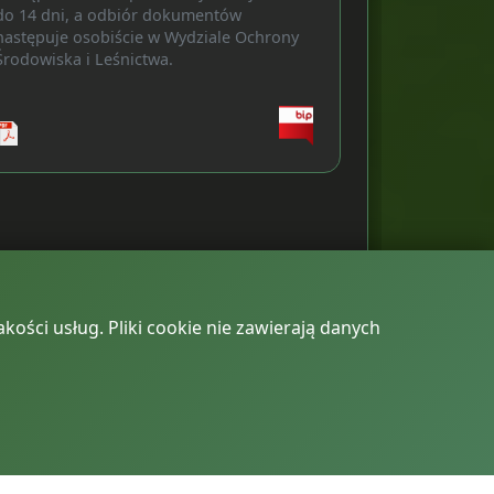
do 14 dni, a odbiór dokumentów
następuje osobiście w Wydziale Ochrony
Środowiska i Leśnictwa.
kości usług. Pliki cookie nie zawierają danych