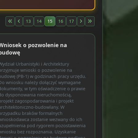
13
14
15
16
17
Wniosek o pozwolenie na
budowę
Wydział Urbanistyki i Architektury
przyjmuje wnioski o pozwolenie na
budowę (PB-1) w godzinach pracy urzędu.
Do wniosku należy dołączyć wymagane
dokumenty, w tym oświadczenie o prawie
do dysponowania nieruchomością,
projekt zagospodarowania i projekt
architektoniczno-budowlany. W
przypadku braków formalnych
wnioskodawca zostanie wezwany do ich
uzupełnienia pod rygorem pozostawienia
wniosku bez rozpoznania. Uzyskanie
decyzji o pozwoleniu na budowę podlega