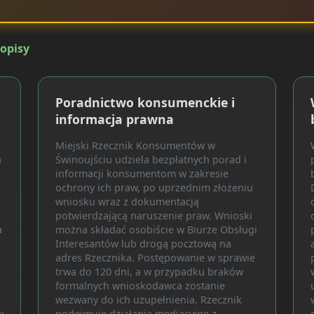
 opisy
Poradnictwo konsumenckie i
informacja prawna
Miejski Rzecznik Konsumentów w
a
Świnoujściu udziela bezpłatnych porad i
informacji konsumentom w zakresie
ochrony ich praw, po uprzednim złożeniu
wniosku wraz z dokumentacją
potwierdzającą naruszenie praw. Wnioski
a
można składać osobiście w Biurze Obsługi
Interesantów lub drogą pocztową na
adres Rzecznika. Postępowanie w sprawie
trwa do 120 dni, a w przypadku braków
formalnych wnioskodawca zostanie
wezwany do ich uzupełnienia. Rzecznik
w
podejmuje działania mediacyjne z